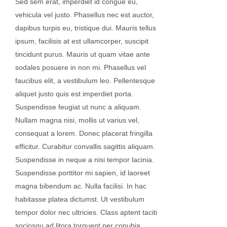
Sed sem erat, imperdiet id congue eu,
vehicula vel justo. Phasellus nec est auctor,
dapibus turpis eu, tristique dui. Mauris tellus
ipsum, facilisis at est ullamcorper, suscipit
tincidunt purus. Mauris ut quam vitae ante
sodales posuere in non mi. Phasellus vel
faucibus elit, a vestibulum leo. Pellentesque
aliquet justo quis est imperdiet porta.
Suspendisse feugiat ut nunc a aliquam.
Nullam magna nisi, mollis ut varius vel,
consequat a lorem. Donec placerat fringilla
efficitur. Curabitur convallis sagittis aliquam.
Suspendisse in neque a nisi tempor lacinia.
Suspendisse porttitor mi sapien, id laoreet
magna bibendum ac. Nulla facilisi. In hac
habitasse platea dictumst. Ut vestibulum
tempor dolor nec ultricies. Class aptent taciti
sociosqu ad litora torquent per conubia