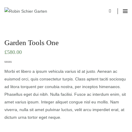
Garden Tools One
£
580.00
0
5
0
out
Morbi et libero a ipsum vehicula varius id at justo. Aenean ac
of
based
euismod orci, quis consectetur turpis. Class aptent taciti sociosqu
on
customer
ad litora torquent per conubia nostra, per inceptos himenaeos.
ratings
Phasellus eget dui nibh. Nulla facilisi. Fusce ac interdum enim, sit
amet varius ipsum. Integer aliquet congue nisl eu mollis. Nam
viverra, nulla sit amet pulvinar luctus, velit arcu imperdiet erat, at
dictum urna tortor eget neque.