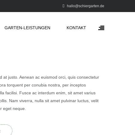
hallo@schiergarten.de
GARTEN-LEISTUNGEN
KONTAKT
id at justo. Aenean ac euismod orci, quis consectetur
itora torquent per conubia nostra, per inceptos
a facilisi. Fusce ac interdum enim, sit amet varius
lis. Nam viverra, nulla sit amet pulvinar luctus, velit
or eget neque.
t