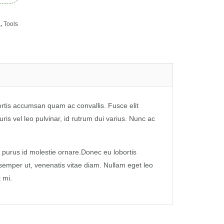
g
,
Tools
ortis accumsan quam ac convallis. Fusce elit
ris vel leo pulvinar, id rutrum dui varius. Nunc ac
purus id molestie ornare.Donec eu lobortis
 semper ut, venenatis vitae diam. Nullam eget leo
 mi.