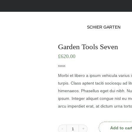
SCHIER GARTEN
Garden Tools Seven
£
620.00
0
5
0
out
Morbi et libero a ipsum vehicula varius 
of
based
turpis. Class aptent taciti sociosqu ad l
on
customer
himenaeos. Phasellus eget dui nibh. Null
ratings
ipsum. Integer aliquet congue nisl eu mol
arcu imperdiet erat, at dictum urna tort
Add to car
-
+