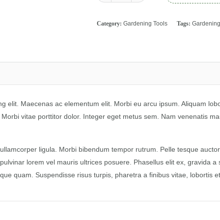
Category:
Gardening Tools
Tags:
Gardenin
ng elit. Maecenas ac elementum elit. Morbi eu arcu ipsum. Aliquam lob
si. Morbi vitae porttitor dolor. Integer eget metus sem. Nam venenatis mau
llamcorper ligula. Morbi bibendum tempor rutrum. Pelle tesque auctor 
ulvinar lorem vel mauris ultrices posuere. Phasellus elit ex, gravida a
e quam. Suspendisse risus turpis, pharetra a finibus vitae, lobortis et