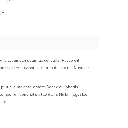
g
,
Tools
ortis accumsan quam ac convallis. Fusce elit
ris vel leo pulvinar, id rutrum dui varius. Nunc ac
purus id molestie ornare.Donec eu lobortis
 semper ut, venenatis vitae diam. Nullam eget leo
 mi.