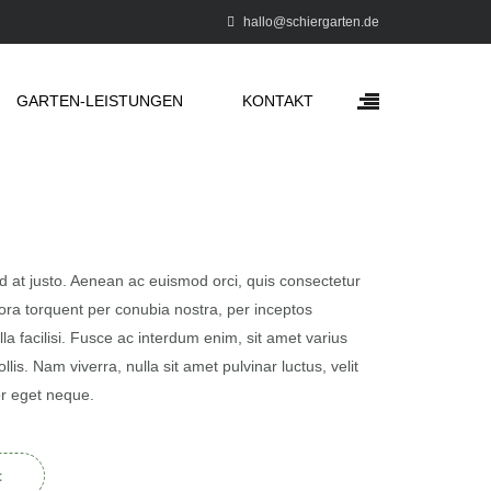
hallo@schiergarten.de
GARTEN-LEISTUNGEN
KONTAKT
id at justo. Aenean ac euismod orci, quis consectetur
itora torquent per conubia nostra, per inceptos
a facilisi. Fusce ac interdum enim, sit amet varius
lis. Nam viverra, nulla sit amet pulvinar luctus, velit
or eget neque.
t