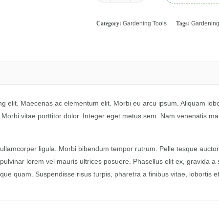
Category:
Gardening Tools
Tags:
Gardenin
ng elit. Maecenas ac elementum elit. Morbi eu arcu ipsum. Aliquam lob
si. Morbi vitae porttitor dolor. Integer eget metus sem. Nam venenatis mau
llamcorper ligula. Morbi bibendum tempor rutrum. Pelle tesque auctor 
ulvinar lorem vel mauris ultrices posuere. Phasellus elit ex, gravida a
e quam. Suspendisse risus turpis, pharetra a finibus vitae, lobortis et